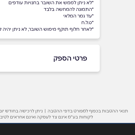
*לא ניתן לממש את השובר בחנויות עודפים
*התמונה להמחשה בלבד
*עד גמר המלאי
*ט.ל.ח
*לאחר חלוף תוקף מימוש השובר, לא ניתן יהיה למ
פרטי הספק
073-7099999
שם מלא
*
תנאי ההטבות בכפוף למפורט בדפי ההטבה | ניתן לרכישה בחודש יום 
לקוחות בע"מ אינם צד לעסקה ואינם אחראים לטיב 
טלפון
*