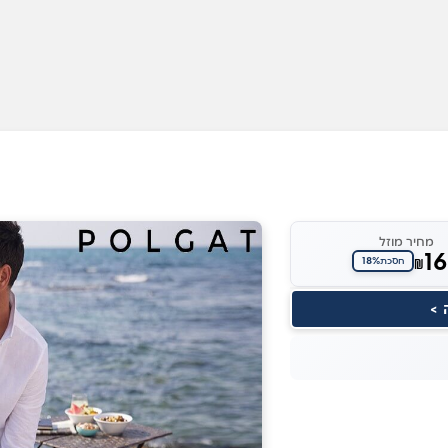
מחיר מוזל
1
18%
₪
חסכת
 >