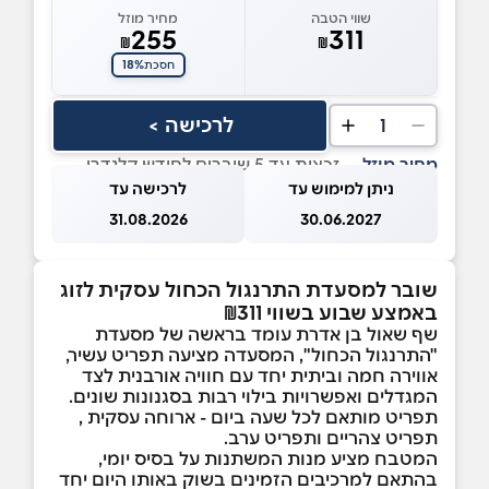
שווי הטבה
מחיר מוזל
255
311
₪
₪
18%
חסכת
לרכישה >
1
מחיר מוזל
— זכאות עד 5 שוברים לחודש קלנדרי
ניתן למימוש עד
לרכישה עד
31.08.2026
30.06.2027
שובר למסעדת התרנגול הכחול עסקית לזוג
באמצע שבוע בשווי ₪311
שף שאול בן אדרת עומד בראשה של מסעדת
"התרנגול הכחול", המסעדה מציעה תפריט עשיר,
אווירה חמה וביתית יחד עם חוויה אורבנית לצד
המגדלים ואפשרויות בילוי רבות בסגנונות שונים.
תפריט מותאם לכל שעה ביום - ארוחה עסקית ,
תפריט צהריים ותפריט ערב.
המטבח מציע מנות המשתנות על בסיס יומי,
בהתאם למרכיבים הזמינים בשוק באותו היום יחד