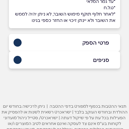
*עד גמר המלאי
*ט.ל.ח
*לאחר חלוף תוקף מימוש השובר, לא ניתן יהיה לממש
את השובר ולא יינתן זיכוי או החזר כספי בגינו
פרטי הספק
035443349
סניפים
באתר
בפייסבוק
באינסטגרם
תל אביב
קניון G ניסים אלוני 10
שם מלא
*
תנאי ההטבות בכפוף למפורט בדפי ההטבה | ניתן לרכישה בחודש יום
ההולדת ובחודש העוקב בלבד | ישראכרט רשאית לשנות או להפסיק את
טלפון
*
הפעילות בכל עת על פי שיקול דעתה | ישראכרט/ סטייל ניהול מועדוני
לקוחות בע"מ אינם צד לעסקה ואינם אחראים לטיב המוצרים ו/או