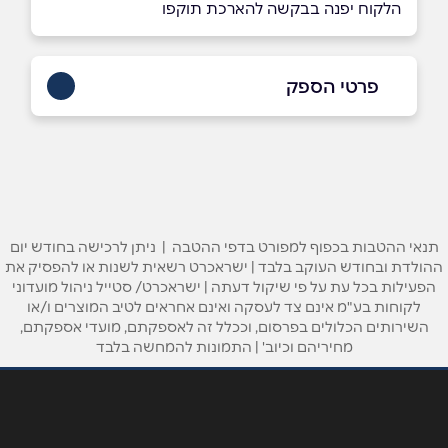
הלקוח יפנה בבקשה להארכת תוקפו
פרטי הספק
באתר
בפייסבוק
באינסטגרם
ביוטיוב
תנאי ההטבות בכפוף למפורט בדפי ההטבה | ניתן לרכישה בחודש יום
ההולדת ובחודש העוקב בלבד | ישראכרט רשאית לשנות או להפסיק את
שם מלא
*
הפעילות בכל עת על פי שיקול דעתה | ישראכרט/ סטייל ניהול מועדוני
לקוחות בע"מ אינם צד לעסקה ואינם אחראים לטיב המוצרים ו/או
השירותים הכלולים בפרסום, וככלל זה לאספקתם, מועדי אספקתם,
טלפון
*
מחיריהם וכיוב' | התמונות להמחשה בלבד
אימייל
*