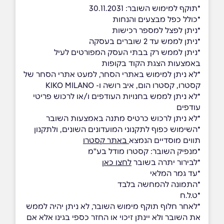
*תוקף למימוש השובר: 30.11.2031
*כולל כפל מבצעים והנחות
*ניתן לפצל למספר רכישות
*ניתן לממש עד 2 שוברים בעסקה
*ניתן לממש רק בבתי העסק המפורטים לעיל
באמצעות הצגת הקוד בקופות
*לא ניתן למימוש באתרי הסחר, למעט אתרי הסחר של
קסטרו, קסטרו הום, איב רושה ו- KIKO MILANO
*לא ניתן לממש בחנויות העודפים ו/או לרכוש פריטי
עודפים
*לא ניתן לרכוש כרטיס מתנה באמצעות השובר
*השימוש כפוף לתקנוני המועדונים השונים, ולתקנון
תווים מוסדיים הנמצא
באתר קסטרו
*מנפיק השובר: קסטרו מודל בע"מ
*לבירור יתרה בשובר
לחצו כאן
*עד גמר המלאי
*התמונה להמחשה בלבד
*ט.ל.ח
*לאחר חלוף תוקף מימוש השובר, לא ניתן יהיה לממש
את השובר ולא יינתן זיכוי או החזר כספי בגינו אלא אם