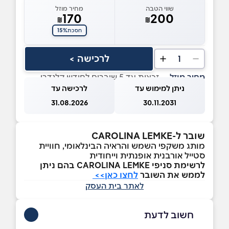
שווי הטבה
מחיר מוזל
170
200
₪
₪
15%
חסכת
לרכישה >
1
מחיר מוזל
— זכאות עד 5 שוברים לחודש קלנדרי
ניתן למימוש עד
לרכישה עד
31.08.2026
30.11.2031
שובר ל-CAROLINA LEMKE
מותג משקפי השמש והראיה הבינלאומי, חוויית
סטייל אורבנית אופנתית וייחודית
לרשימת סניפי CAROLINA LEMKE
בהם ניתן
לממש את השובר
לחצו כאן>>
לאתר בית העסק
חשוב לדעת