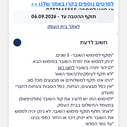
לפרטים נוספים בקרו באתר שלנו >>
או חייגו למספר: 0732665555
תוקף ההטבה עד - 06.09.2026
לאתר בית העסק
חשוב לדעת
*תוקף למימוש השובר- 5 שנים.
*ניתן לממש את יתרת השובר במימוש הבא.
*לבירור יתרה בשובר
לחצו כאן
*לא תקף לעיסקיות/האפי האוור
*התו אינו תקף למשלוחים או מבצעים מכל סוג.
*אין כפל מבצעים, הנחות, כפל הטבות והנחות לחברי
מועדון.
*למימוש התו יש להציג את קוד השובר (מולטיפאס)
במעמד התשלום בבית העסק.
*לאחר חלוף תוקף מימוש השובר, לא ניתן יהיה לממש
את השובר ולא יינתן זיכוי או החזר כספי בגינו.
*עד גמר המלאי