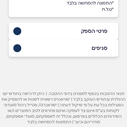
*התמונה להמחשה בלבד
*ט.ל.ח
פרטי הספק
073-2665555
סניפים
באתר
בפייסבוק
באינסטגרם
הוד השרון
רח׳ הרקון 2,
073-2665555
שם מלא
*
תנאי ההטבות בכפוף למפורט בדפי ההטבה | ניתן לרכישה בחודש יום
ההולדת ובחודש העוקב בלבד | ישראכרט רשאית לשנות או להפסיק את
טלפון
*
הפעילות בכל עת על פי שיקול דעתה | ישראכרט/ סטייל ניהול מועדוני
לקוחות בע"מ אינם צד לעסקה ואינם אחראים לטיב המוצרים ו/או
השירותים הכלולים בפרסום, וככלל זה לאספקתם, מועדי אספקתם,
מחיריהם וכיוב' | התמונות להמחשה בלבד
אימייל
*