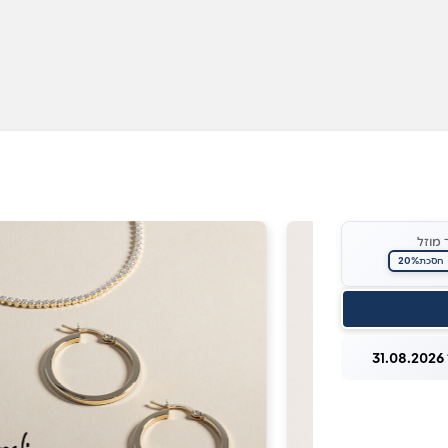
 מוזל
20%
חסכת
3