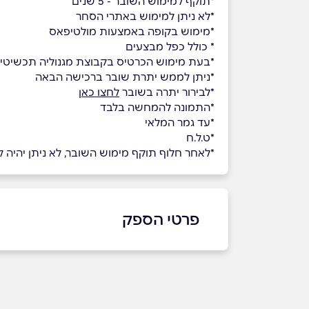
*תוקף למימוש השובר - 5 שנים
*לא ניתן למימוש באתרי הסחר
*מימוש בקופה באמצעות מולטיפאס
* כולל כפל מבצעים
*בעת מימוש הכרטיס בקבוצת מגנוליה תכשיטי כסף בע"מ (להל
*ניתן לממש יתרת שובר ברכישה הבאה
*לבירור יתרה בשובר
לחצו כאן
*התמונה להמחשה בלבד
*עד גמר המלאי
*ט.ל.ח
*לאחר חלוף תוקף מימוש השובר, לא ניתן יהיה למ
פרטי הספק
09-7931800
באתר