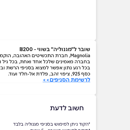
שובר ל"מגנוליה" בשווי - ₪200
Magnolia, חברת התכשיטים האהובה, הוקמה בשנת 1996, וכיום מונה יותר מ-90 סניפים בפריסה בין-לאומית, בישראל ובפורטוגל.
בחברה מאמינים שלכל אחד ואחת, בכל גיל ובכ
כסף 925, ציפוי זהב, פלדת אל-חלד ועוד.
לרשימת הסניפים>>
חשוב לדעת
*הקוד ניתן למימוש בסניפי מגנוליה בלבד