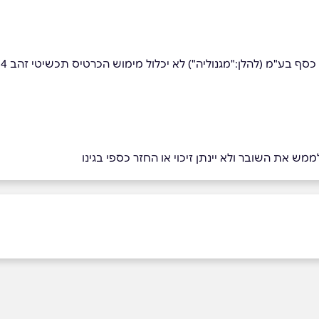
ן:"מגנוליה") לא יכלול מימוש הכרטיס תכשיטי זהב 14 קראט והשעונים מכל הסוגים
מש את השובר ולא יינתן זיכוי או החזר כספי בגינו