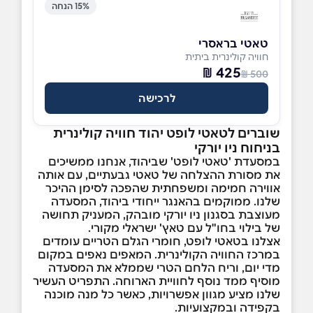
15% הנחה
טאטי בראסרי
חוויה קולינרית ביתית
425 ₪
500 ₪
לרכישה
שוברים לטאטי לופט יהוד חוויה קולינרית
בניחוח ניו יורקי
במסעדת 'טאטי לופט' שביהוד, אנחנו ממשיכים
את מסורת ההצלחה של טאטי גבעתיים, עם אותה
אווירה חמימה ומשפחתית שהפכה לסימן ההיכר
שלנו. ממוקמים בהאנגר ייחודי ביהוד, המסעדה
מעוצבת בסגנון ניו יורקי מובהק, המעניק תחושה
של בילוי בחו"ל עם טאץ' ישראלי מקורי.
אצלנו בטאטי לופט, חומרי הגלם הטריים עומדים
במרכז החוויה הקולינרית. המאפים נאפים במקום
מדי יום, וריח הלחם הטרי שממלא את המסעדה
מוסיף ממד נוסף לחוויית הארוחה. התפריט העשיר
שלנו מציע מגוון אפשרויות, כאשר כל מנה מוכנה
בקפידה ובמקצועיות.