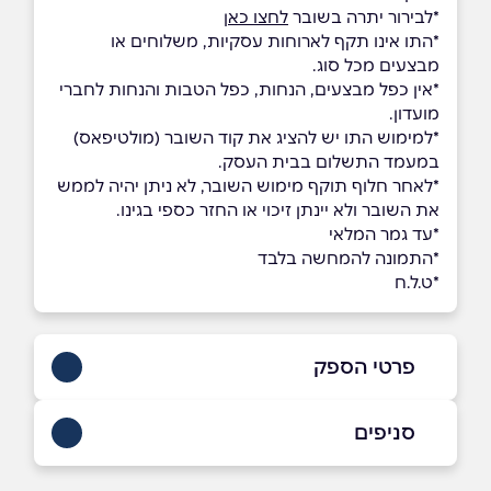
*לבירור יתרה בשובר
לחצו כאן
*התו אינו תקף לארוחות עסקיות, משלוחים או
מבצעים מכל סוג.
*אין כפל מבצעים, הנחות, כפל הטבות והנחות לחברי
מועדון.
*למימוש התו יש להציג את קוד השובר (מולטיפאס)
במעמד התשלום בבית העסק.
*לאחר חלוף תוקף מימוש השובר, לא ניתן יהיה לממש
את השובר ולא יינתן זיכוי או החזר כספי בגינו.
*עד גמר המלאי
*התמונה להמחשה בלבד
*ט.ל.ח
פרטי הספק
03-5392500
סניפים
באתר
בפייסבוק
באינסטגרם
יהוד