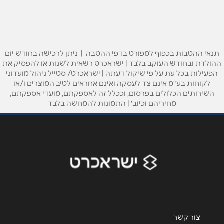
אברהם גירון 3
03-5392500
שם מלא
*
תנאי ההטבות בכפוף למפורט בדפי ההטבה | ניתן לרכישה בחודש יום
ההולדת ובחודש העוקב בלבד | ישראכרט רשאית לשנות או להפסיק את
טלפון
*
הפעילות בכל עת על פי שיקול דעתה | ישראכרט/ סטייל ניהול מועדוני
לקוחות בע"מ אינם צד לעסקה ואינם אחראים לטיב המוצרים ו/או
השירותים הכלולים בפרסום, וככלל זה לאספקתם, מועדי אספקתם,
מחיריהם וכיוב' | התמונות להמחשה בלבד
אימייל
*
נושא
*
אנא חזרו אלי בקשר ל...
הודעה
*
צור קשר