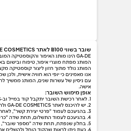
שובר בשווי ₪100 לאתר GA-DE COSMETICS
GA-DE הינו מותג האיפור והקוסמטיקה המוביל בישראל, המשלב בין יוקרה לנגישות, חדשנות וטכנולוגיה מתקדמת.
המותג מפתח מוצרי איפור, טיפוח ובישום באי
המותג נולד מתוך חזון ליצור קוסמטיקה מקצ
אנו מאמינים כי יופי הוא חוויה אישית, ולכ
עם ניסיון של עשרות שנים, המותג ממשיך להו
אישה.
אופן מימוש השובר:
1. לאחר רכישת השובר יתקבל קוד במייל וב-SMS
2. יש להיכנס לאתר GA-DE COSMETICS ולהוסיף לסל את המוצרים הרצויים
3. בהגיעכם לעמוד "פרטי יצירת קשר", לאחר מילוי הפרטים יש לאשר תקנון , תנאי השימוש ומדיניות האתר ולעבור לעמוד התשלום
4. בהגיעכם לעמוד התשלום, תחת שדה "כרטיסים ושוברים למימוש", יש לבחור בכרטיס "STYLE"
5. בחלון שנפתח, תחת שדה "מספר שובר", יש להזין את הקוד שקיבלתם במייל וב-SMS וללחוץ על "הוספת שובר"
6. כעת ניתן לראות שהקוד הוחל ולהשלים את תהליך ההזמנה