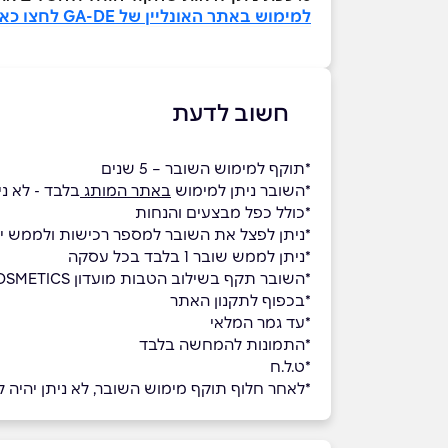
למימוש באתר האונליין של GA-DE לחצו כאן >>
חשוב לדעת
*תוקף למימוש השובר – 5 שנים
*השובר ניתן למימוש
באתר המותג
בלבד - לא נ
*כולל כפל מבצעים והנחות
*ניתן לפצל את השובר למספר רכישות ולממש י
*ניתן לממש שובר 1 בלבד בכל עסקה
*השובר תקף בשילוב הטבות מועדון GA-DE COSMETICS
ָָ*בכפוף לתקנון האתר
*עד גמר המלאי
*התמונות להמחשה בלבד
*ט.ל.ח
*לאחר חלוף תוקף מימוש השובר, לא ניתן יהיה למ