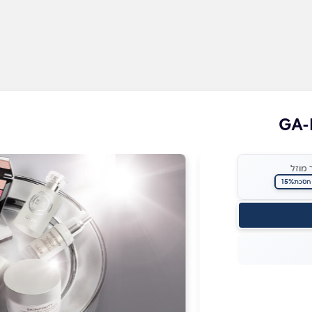
 מוזל
15%
חסכת