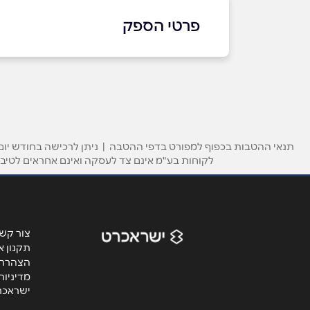
פרטי הספק
079-6079199
באתר
בפייסבוק
באינסטגרם
תנאי ההטבות בכפוף למפורט בדפי ההטבה | ניתן לרכישה בחודש יום 
לקוחות בע"מ אינם צד לעסקה ואינם אחראים לטיב 
שם מלא
*
טלפון
*
צור קש
תקנון א
נושא
*
הצהרת 
מדיניו
אנא חזרו אלי בקשר ל...
ישראכר