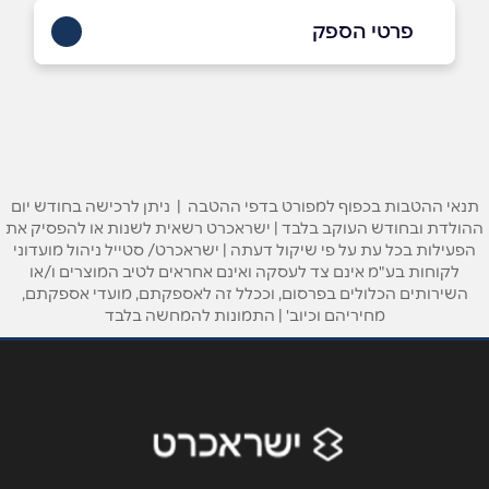
פרטי הספק
שם מלא
*
תנאי ההטבות בכפוף למפורט בדפי ההטבה | ניתן לרכישה בחודש יום
טלפון
*
ההולדת ובחודש העוקב בלבד | ישראכרט רשאית לשנות או להפסיק את
הפעילות בכל עת על פי שיקול דעתה | ישראכרט/ סטייל ניהול מועדוני
לקוחות בע"מ אינם צד לעסקה ואינם אחראים לטיב המוצרים ו/או
אימייל
*
השירותים הכלולים בפרסום, וככלל זה לאספקתם, מועדי אספקתם,
מחיריהם וכיוב' | התמונות להמחשה בלבד
נושא
*
אנא חזרו אלי בקשר ל...
הודעה
*