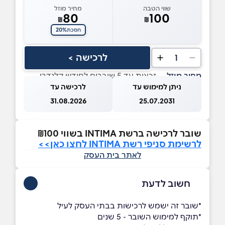
שווי הטבה
מחיר מוזל
80
100
₪
₪
20%
חסכת
לרכישה >
1
מחיר מוזל
— זכאות עד 5 שוברים לחודש קלנדרי
ניתן למימוש עד
לרכישה עד
31.08.2026
25.07.2031
שובר לרכישה ברשת INTIMA בשווי ₪100
לרשימת סניפי רשת INTIMA לחצו כאן>>
לאתר בית העסק
חשוב לדעת
*שובר זה ישמש לרכישות בבתי העסק לעיל
*תוקף למימוש השובר - 5 שנים