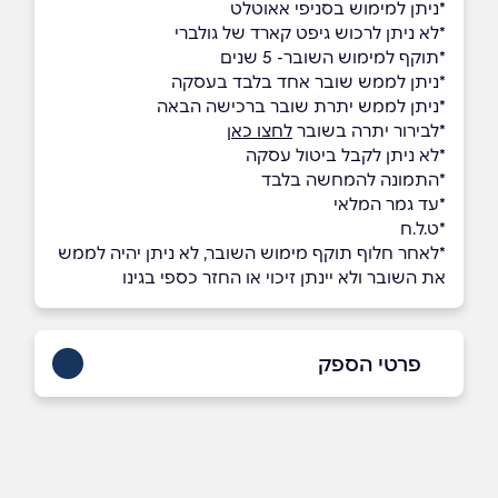
*ניתן למימוש בסניפי אאוטלט
*לא ניתן לרכוש גיפט קארד של גולברי
*תוקף למימוש השובר- 5 שנים
*ניתן לממש שובר אחד בלבד בעסקה
*ניתן לממש יתרת שובר ברכישה הבאה
*לבירור יתרה בשובר
לחצו כאן
*לא ניתן לקבל ביטול עסקה
*התמונה להמחשה בלבד
*עד גמר המלאי
*ט.ל.ח
*לאחר חלוף תוקף מימוש השובר, לא ניתן יהיה לממש
את השובר ולא יינתן זיכוי או החזר כספי בגינו
פרטי הספק
03-9618040
באתר
בפייסבוק
באינסטגרם